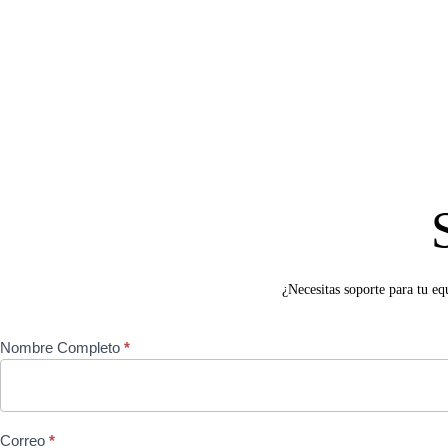
¿Necesitas soporte para tu e
Servicio
Nombre Completo
*
Técnico
Correo
*