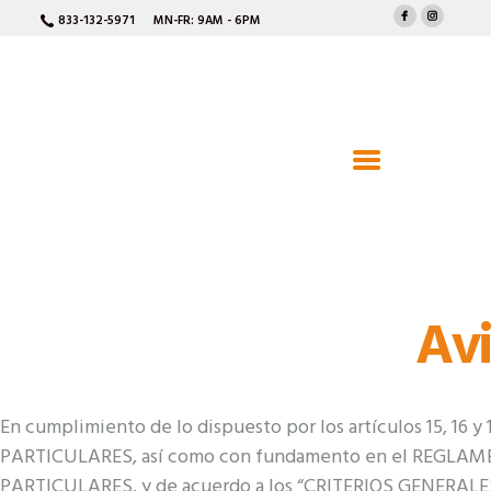
INICIO
MN-FR: 9AM - 6PM
833-132-5971
DTEC
ACERCA DE
SOLUCIONES INTEGRALES DE TECNOLOGÍA MÉDICA
PRODUCTOS
CONSUMIBLES Y
ACCESORIOS
Avi
SERVICIO TÉCNICO
En cumplimiento de lo dispuesto por los artículos 15,
CONTACTO
PARTICULARES, así como con fundamento en el REGLA
PARTICULARES, y de acuerdo a los “CRITERIOS GENE