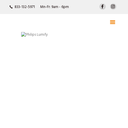
INICIO
Mn-Fr: 9am - 6pm
833-132-5971
ACERCA DE
DTEC
PRODUCTOS
Soluciones Integrales de Tecnología Médica
CONSUMIBLES Y ACCESORIOS
SERVICIO TÉCNICO
CONTACTO